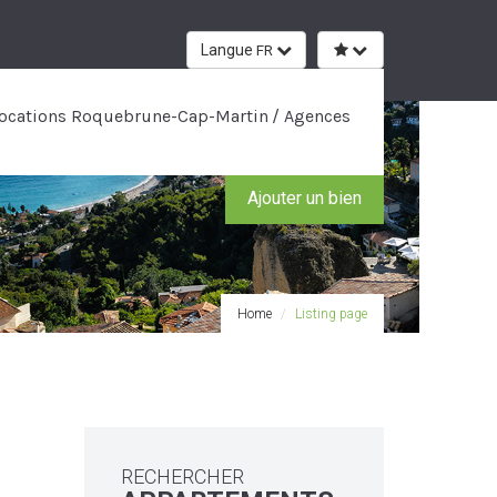
Langue
FR
ocations Roquebrune-Cap-Martin
Agences
Ajouter un bien
Home
Listing page
RECHERCHER