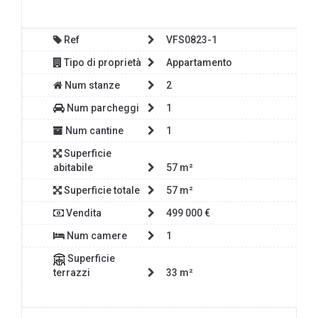
Ref
VFS0823-1
Tipo di proprietà
Appartamento
Num stanze
2
Num parcheggi
1
Num cantine
1
Superficie
abitabile
57 m²
Superficie totale
57 m²
Vendita
499 000 €
Num camere
1
Superficie
terrazzi
33 m²