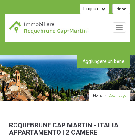
Lingua
IT
Toggle
navigati
Aggiungere un bene
Home
Detail page
ROQUEBRUNE CAP MARTIN - ITALIA |
APPARTAMENTO | 2 CAMERE