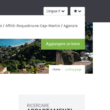
Lingua
IT
n
Affitti Roquebrune-Cap-Martin
Agenzie
Aggiungere un bene
Home
Listing page
RICERCARE